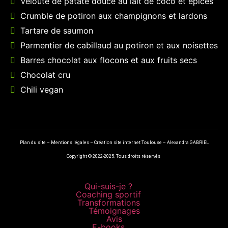
Velouté de patate douce au lait de coco et épices
Crumble de potiron aux champignons et lardons
Tartare de saumon
Parmentier de cabillaud au potiron et aux noisettes
Barres chocolat aux flocons et aux fruits secs
Chocolat cru
Chili vegan
Plan du site
–
Mentions légales
–
Création site internet Toulouse – Alexandra GABRIEL
Copyright © 2022-2025. Tous droits réservés
Qui-suis-je ?
Coaching sportif
Transformations
Témoignages
Avis
E-books