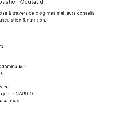
bastien Coutaud
ose à travers ce blog mes meilleurs conseils
sculation & nutrition.
rs
bdominaux ?
fs
cace
e que le CARDIO
sculation