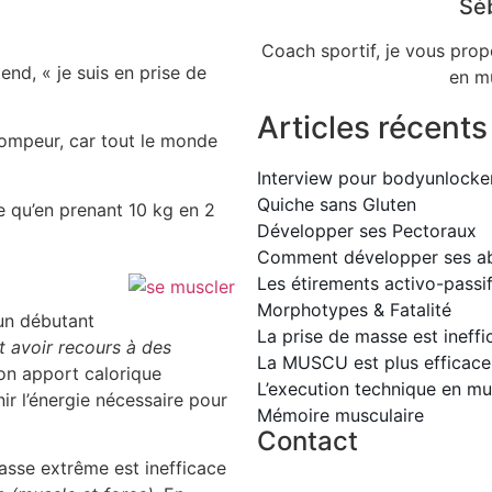
Sé
Coach sportif, je vous prop
end, « je suis en prise de
en mu
Articles récents
trompeur, car tout le monde
Interview pour bodyunlocke
Quiche sans Gluten
se qu’en prenant 10 kg en 2
Développer ses Pectoraux
Comment développer ses a
Les étirements activo-passi
Morphotypes & Fatalité
un débutant
La prise de masse est ineffi
t avoir recours à des
La MUSCU est plus efficac
son apport calorique
L’execution technique en mu
ir l’énergie nécessaire pour
Mémoire musculaire
Contact
masse extrême est inefficace