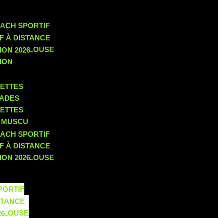
TIF
OACH SPORTIF
ÉTÉTICIENNE
ONS
F À DISTANCE
F À TOULOUSE
ON 2026
ION
CETTES
LADES
CETTES
S MUSCU
 MUSCU
OACH SPORTIF
ÉTÉTICIENNE
F À DISTANCE
F À TOULOUSE
ON 2026
ION
PORTIF
CETTES
CIENNE
STANCE
LADES
OULOUSE
26
CETTES