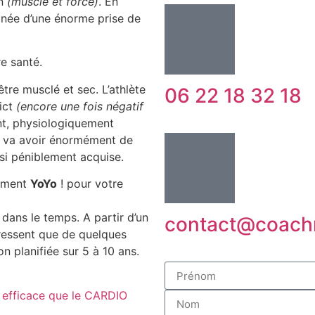
on
(muscle et force)
. En
née d’une énorme prise de
e santé.
tre musclé et sec. L’athlète
06 22 18 32 18
ict
(encore une fois négatif
t, physiologiquement
il va avoir énormément de
 si péniblement acquise.
aiment
YoYo
! pour votre
 dans le temps. A partir d’un
contact@coachn
gressent que de quelques
n planifiée sur 5 à 10 ans.
efficace que le CARDIO