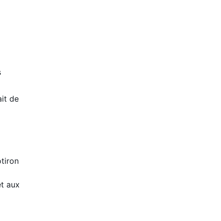
s
it de
tiron
et aux