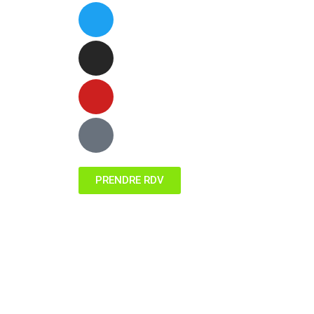
PRENDRE RDV
Plan du site
–
Mentions légales
–
Création si
Alexandra GABRIEL