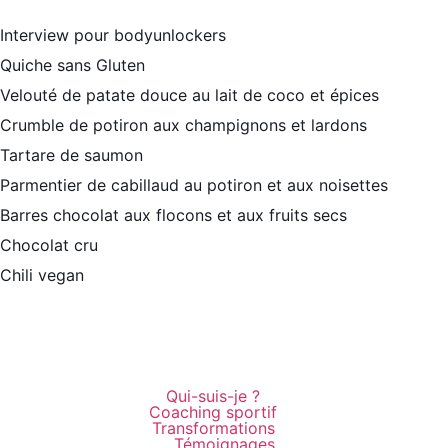
Interview pour bodyunlockers
Quiche sans Gluten
Velouté de patate douce au lait de coco et épices
Crumble de potiron aux champignons et lardons
Tartare de saumon
Parmentier de cabillaud au potiron et aux noisettes
Barres chocolat aux flocons et aux fruits secs
Chocolat cru
Chili vegan
Plan du site
–
Mentions légales
–
Création site internet
Toulouse – Alexandra GABRIEL
Copyright © 2022-2025. Tous droits réservés
Qui-suis-je ?
Coaching sportif
Transformations
Témoignages