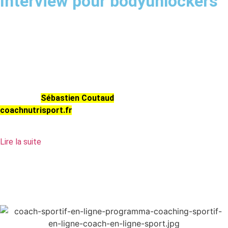
Interview pour bodyunlockers
Atteindre son poids idéal, sculpter son corps ou
simplement se sentir mieux dans sa peau… La
transformation physique est un objectif qui fait rêver, mais
qui reste souvent semé d’embûches. Pour comprendre
comment maximiser ses chances de succès, nous avons
rencontré
Sébastien Coutaud
, fondateur du site
coachnutrisport.fr
, et surtout coach sportif passionné,
spécialisé dans les transformations physiques.
Lire la suite