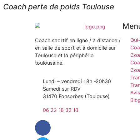
Coach perte de poids Toulouse
Men
Qui-
Coach sportif en ligne / à distance /
Coa
en salle de sport et à domicile sur
Coa
Toulouse et la périphérie
Coa
toulousaine.
Coa
Tra
Lundi – vendredi : 8h -20h30
Tra
Samedi sur RDV
Avis
31470 Fonsorbes (Toulouse)
Blo
06 22 18 32 18