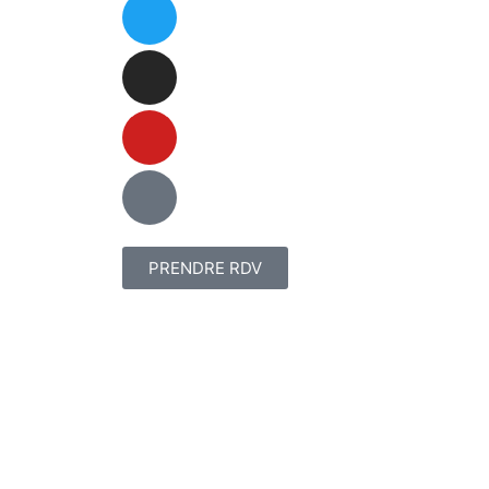
PRENDRE RDV
Plan du site
–
Mentions légales
–
Création si
Alexandra GABRIEL