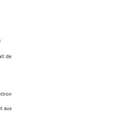
s
it de
tiron
et aux