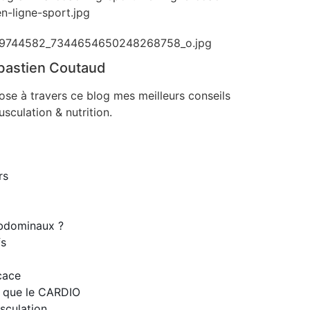
bastien Coutaud
ose à travers ce blog mes meilleurs conseils
sculation & nutrition.
rs
bdominaux ?
fs
cace
e que le CARDIO
sculation