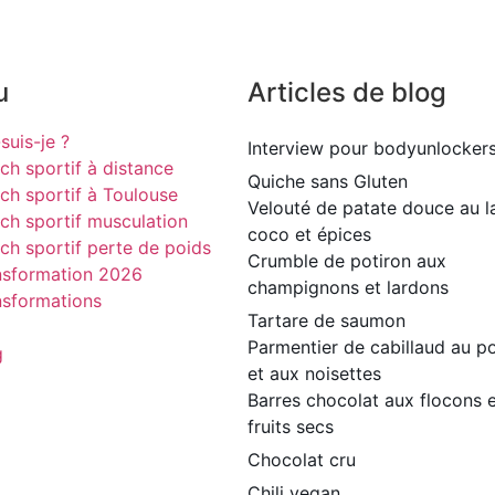
u
Articles de blog
suis-je ?
Interview pour bodyunlocker
ch sportif à distance
Quiche sans Gluten
ch sportif à Toulouse
Velouté de patate douce au la
ch sportif musculation
coco et épices
ch sportif perte de poids
Crumble de potiron aux
nsformation 2026
champignons et lardons
nsformations
Tartare de saumon
Parmentier de cabillaud au po
g
et aux noisettes
Barres chocolat aux flocons 
fruits secs
Chocolat cru
Chili vegan