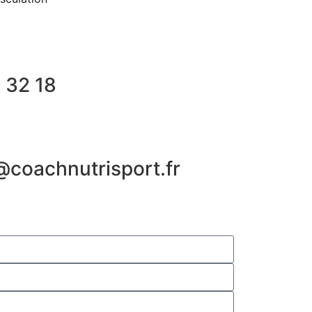
 32 18
@coachnutrisport.fr