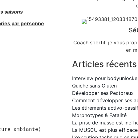
es saisons
ories par personne
Sé
Coach sportif, je vous prop
en mu
Articles récents
Interview pour bodyunlocke
Quiche sans Gluten
Développer ses Pectoraux
Comment développer ses a
Les étirements activo-passi
Morphotypes & Fatalité
La prise de masse est ineffi
ture ambiante)
La MUSCU est plus efficac
L’execution technique en mu