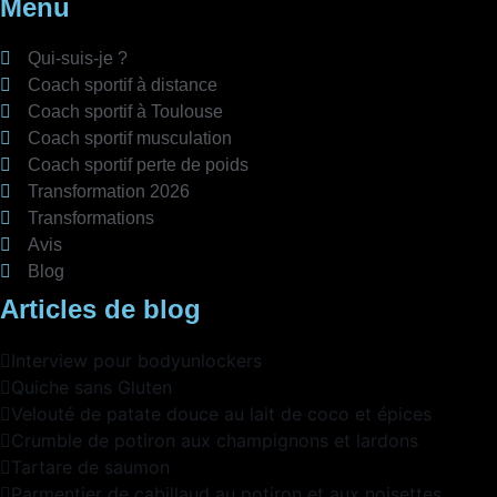
Menu
Qui-suis-je ?
Coach sportif à distance
Coach sportif à Toulouse
Coach sportif musculation
Coach sportif perte de poids
Transformation 2026
Transformations
Avis
Blog
Articles de blog
Interview pour bodyunlockers
Quiche sans Gluten
Velouté de patate douce au lait de coco et épices
Crumble de potiron aux champignons et lardons
Tartare de saumon
Parmentier de cabillaud au potiron et aux noisettes