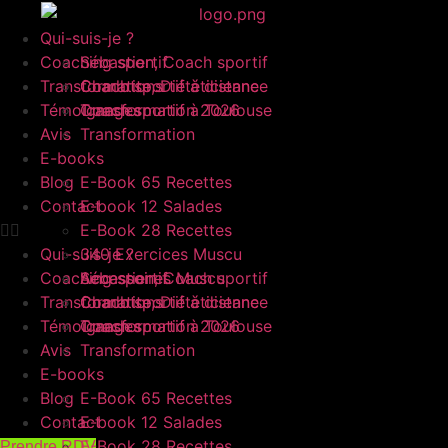
Aller
au
Qui-suis-je ?
contenu
Coaching sportif
Sébastien, Coach sportif
Transformations
Charlotte, Diététicienne
Coach sportif à distance
Témoignages
Coach sportif à Toulouse
Transformation 2026
Avis
Transformation
E-books
Blog
E-Book 65 Recettes
Contact
E-book 12 Salades
E-Book 28 Recettes
Qui-suis-je ?
340 Exercices Muscu
Coaching sportif
Accessoires Muscu
Sébastien, Coach sportif
Transformations
Charlotte, Diététicienne
Coach sportif à distance
Témoignages
Coach sportif à Toulouse
Transformation 2026
Avis
Transformation
E-books
Blog
E-Book 65 Recettes
Contact
E-book 12 Salades
E-Book 28 Recettes
Prendre RDV