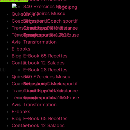
340 Exercices Muscu
Accessoires Muscu
Qui-suis-je ?
Coaching sportif
Sébastien, Coach sportif
Transformations
Charlotte, Diététicienne
Coach sportif à distance
Témoignages
Coach sportif à Toulouse
Transformation 2026
Avis
Transformation
E-books
Blog
E-Book 65 Recettes
Contact
E-book 12 Salades
E-Book 28 Recettes
Qui-suis-je ?
340 Exercices Muscu
Coaching sportif
Accessoires Muscu
Sébastien, Coach sportif
Transformations
Charlotte, Diététicienne
Coach sportif à distance
Témoignages
Coach sportif à Toulouse
Transformation 2026
Avis
Transformation
E-books
Blog
E-Book 65 Recettes
Contact
E-book 12 Salades