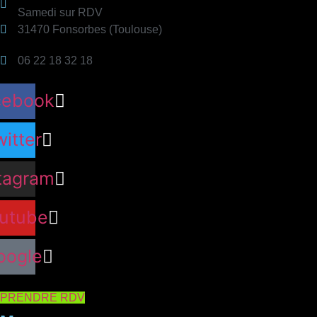
Samedi sur RDV
31470 Fonsorbes (Toulouse)
06 22 18 32 18
cebook
itter
tagram
utube
oogle
PRENDRE RDV