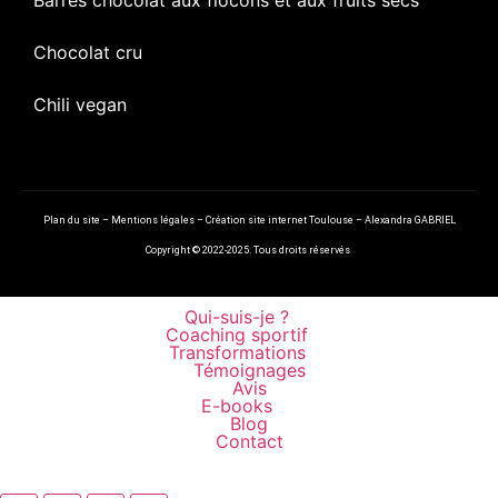
Chocolat cru
Chili vegan
Plan du site
–
Mentions légales
–
Création site internet Toulouse – Alexandra GABRIEL
Copyright © 2022-2025. Tous droits réservés
Qui-suis-je ?
Coaching sportif
Transformations
Témoignages
Avis
E-books
Blog
Contact