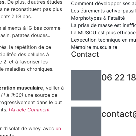
es
. De plus, d’autres études
Comment développer ses a
s ne reconstituent pas plus
Les étirements activo-passi
ents à IG bas.
Morphotypes & Fatalité
La prise de masse est ineffi
es aliments à IG bas comme
La MUSCU est plus efficac
rrasin, patates douces…
L’execution technique en mu
és, la répétition de ce
Mémoire musculaire
Contact
bilitée des cellules à
 2, et à favoriser les
 de maladies chroniques.
06 22 18
ération musculaire
, veiller à
g
(1 à 1h30)
une source de
rogressivement dans le but
nts.
(A
rticle Comment
contact
 d’isolat de whey, avec
un
bonate.