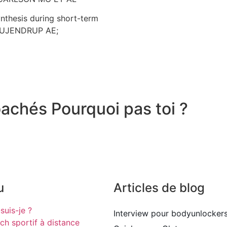
nthesis during short-term
JEUJENDRUP AE;
coachés
Pourquoi pas toi ?
Mes services de coach sportif en ligne
u
Articles de blog
suis-je ?
Interview pour bodyunlocker
ch sportif à distance