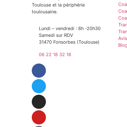
Coa
Toulouse et la périphérie
Coa
toulousaine.
Coa
Tra
Lundi – vendredi : 8h -20h30
Tra
Samedi sur RDV
Avis
31470 Fonsorbes (Toulouse)
Blo
06 22 18 32 18