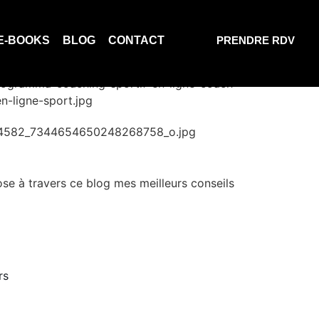
ainement ?
IGNAGES
AVIS
E-BOOKS
BLOG
CONTACT
PRENDRE RDV
PRENDRE RDV
ose à travers ce blog mes meilleurs conseils
rs