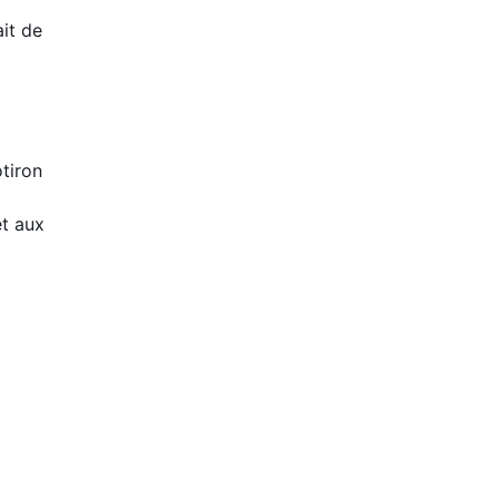
it de
tiron
et aux