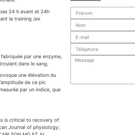
bas 24 h avant et 24h
ant le training
(ex
e fabriquée par une enzyme,
irculant dans le sang.
provoque une élévation du
’amplitude de ce pic
 mesurée par un indice, que
 is critical to recovery of
can Journal of physiology;
 CARLSON MG ET AL