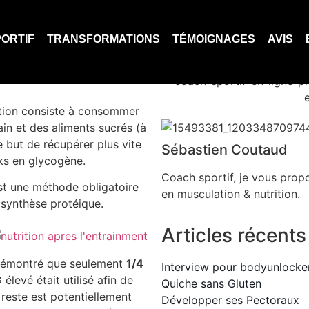
s glucides après l’entr
COACHING SPORTIF
TRANSFORMATIONS
TÉMO
ORTIF
TRANSFORMATIONS
TÉMOIGNAGES
AVIS
Accueil
Blog
E-BOOKS
BLOG
CONTACT
dition consiste à consommer
ain et des aliments sucrés (à
e but de récupérer plus vite
Sébastien Coutaud
ks en glycogène.
Coach sportif, je vous prop
st une méthode obligatoire
en musculation & nutrition.
 synthèse protéique.
Articles récents
 démontré que seulement
1/4
Interview pour bodyunlocke
élevé était utilisé afin de
Quiche sans Gluten
 reste est potentiellement
Développer ses Pectoraux