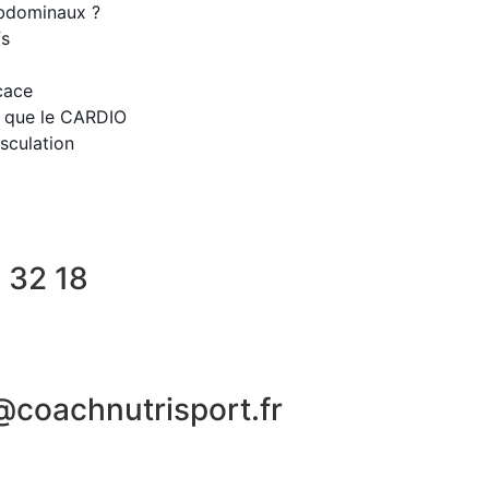
bdominaux ?
fs
cace
e que le CARDIO
sculation
 32 18
@coachnutrisport.fr