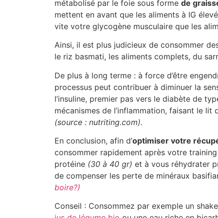
métabolisé par le foie sous forme
de graiss
mettent en avant que les aliments à IG élevé
vite votre glycogène musculaire que les alim
Ainsi, il est plus judicieux de consommer d
le riz basmati, les aliments complets, du sa
De plus à long terme : à force d’être engendr
processus peut contribuer à diminuer la sensi
l’insuline, premier pas vers le diabète de type
mécanismes de l’inflammation, faisant le lit
(source : nutriting.com).
En conclusion, afin d’
optimiser votre récup
consommer rapidement après votre trainin
protéine
(30 à 40 gr)
et à vous réhydrater p
de compenser les perte de minéraux basifia
boire?)
Conseil : Consommez par exemple un shaker
jus de légume bio
ou une eau riche en bicar