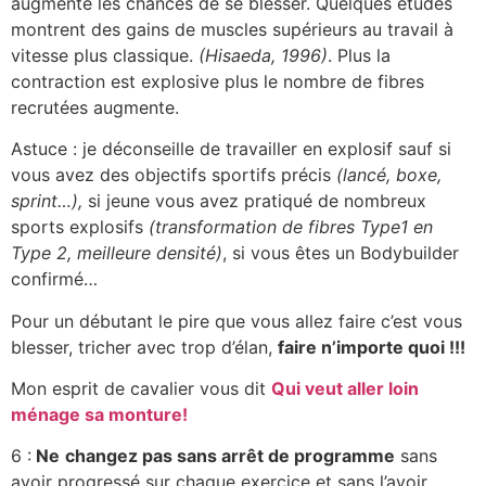
augmente les chances de se blesser. Quelques études
montrent des gains de muscles supérieurs au travail à
vitesse plus classique.
(Hisaeda, 1996)
. Plus la
contraction est explosive plus le nombre de fibres
recrutées augmente.
Astuce : je déconseille de travailler en explosif sauf si
vous avez des objectifs sportifs précis
(lancé, boxe,
sprint…),
si jeune vous avez pratiqué de nombreux
sports explosifs
(transformation de fibres Type1 en
Type 2, meilleure densité)
, si vous êtes un Bodybuilder
confirmé…
Pour un débutant le pire que vous allez faire c’est vous
blesser, tricher avec trop d’élan,
faire n’importe quoi !!!
Mon esprit de cavalier vous dit
Qui veut aller loin
ménage sa monture!
6 :
Ne
changez pas sans arrêt de programme
sans
avoir progressé sur chaque exercice et sans l’avoir