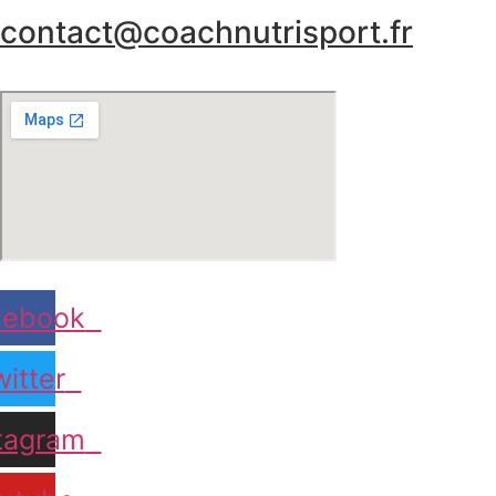
contact@coachnutrisport.fr
cebook
itter
tagram