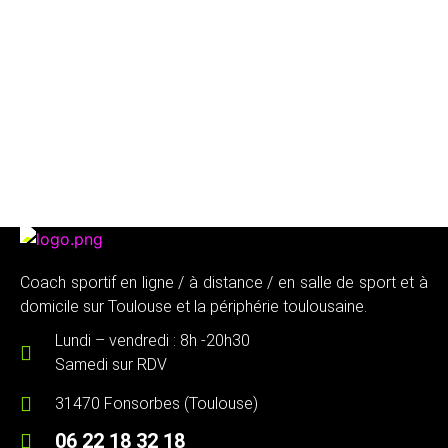
Coach sportif en ligne / à distance / en salle de sport et à
domicile sur Toulouse et la périphérie toulousaine.
Lundi – vendredi : 8h -20h30
Samedi sur RDV
31470 Fonsorbes (Toulouse)
06 22 18 32 18