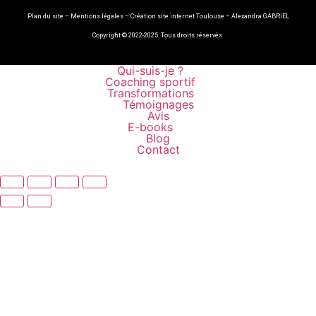
Plan du site
–
Mentions légales
–
Création site internet Toulouse – Alexandra GABRIEL
Copyright © 2022-2025. Tous droits réservés
Qui-suis-je ?
Coaching sportif
Transformations
Témoignages
Avis
E-books
Blog
Contact