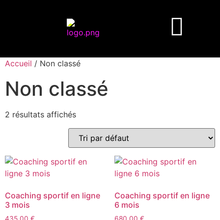
Accueil
/ Non classé
Non classé
2 résultats affichés
Coaching sportif en ligne
Coaching sportif en ligne
3 mois
6 mois
435,00
€
680,00
€